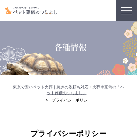
応
ッ
可
ト
ご
訪
ペ
能
葬
メ
自
問
ラ
ッ
な
儀
モ
宅
火
・
ト
ペ
の
リ
で
葬
金
葬
ッ
つ
ア
の
対
に
儀
ト
な
ル
安
応
い
の
ち
よ
グ
置
エ
て
流
ゃ
し
ッ
方
リ
れ
ん
に
ズ
法
ア
の
つ
種
い
東京で安いペット火葬｜急ぎの依頼も対応・火葬車完備の「ペ
類
て
ット葬儀のつなよし」
プライバシーポリシー
プライバシーポリシー