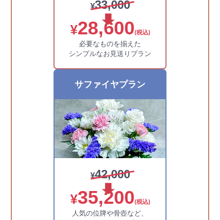
33,000
¥
28,600
¥
(税込)
必要なものを揃えた
シンプルなお見送りプラン
サファイヤプラン
42,000
¥
35,200
¥
(税込)
人気の位牌や骨壺など、