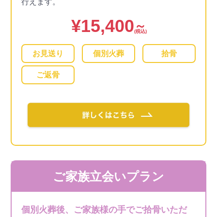
行えます。
¥
15,400
～
(税込)
お見送り
個別火葬
拾骨
ご返骨
ご家族立会いプラン
個別火葬後、ご家族様の手でご拾骨いただ