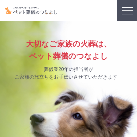
応
ッ
可
ト
ご
訪
ペ
能
葬
メ
自
問
ラ
ッ
な
儀
モ
宅
火
・
ト
ペ
の
リ
で
葬
金
葬
ッ
つ
ア
大切なご家族の火葬は、
の
対
に
儀
ト
な
ル
安
応
ペット葬儀のつなよし
い
の
ち
よ
グ
置
エ
て
流
ゃ
し
ッ
方
リ
葬儀業20年の担当者が
れ
ん
に
ズ
法
ア
の
つ
ご家族の旅立ちをお手伝いさせていただきます。
種
い
類
て